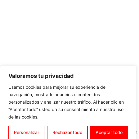
AGRUPACIÓN LAS ROZAS: C/Olmo, 4.
Valoramos tu privacidad
Las Rozas. 28231 Madrid
psoerozas@gmail.com
Usamos cookies para mejorar su experiencia de
navegación, mostrarle anuncios o contenidos
personalizados y analizar nuestro tráfico. Al hacer clic en
“Aceptar todo” usted da su consentimiento a nuestro uso
de las cookies.
Aviso Legal |
Política de Privacidad |
Política de Cookies |
Accesibilidad
©2026 PSOE LAS ROZAS. Todos los derechos reservados
Personalizar
Rechazar todo
Aceptar todo