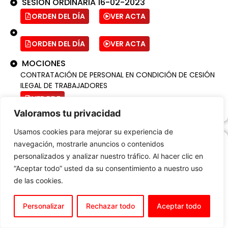
SESIÓN ORDINARIA 16-02-2023
ORDEN DEL DÍA
VER ACTA
ORDEN DEL DÍA
VER ACTA
MOCIONES
CONTRATACIÓN DE PERSONAL EN CONDICIÓN DE CESIÓN
ILEGAL DE TRABAJADORES
VER PDF
Valoramos tu privacidad
Usamos cookies para mejorar su experiencia de
navegación, mostrarle anuncios o contenidos
ENERO
2023
personalizados y analizar nuestro tráfico. Al hacer clic en
“Aceptar todo” usted da su consentimiento a nuestro uso
SESIÓN ORDINARIA 27-01-2023
de las cookies.
ORDEN DEL DÍA
VER ACTA
Personalizar
Rechazar todo
Aceptar todo
ORDEN DEL DÍA
VER ACTA