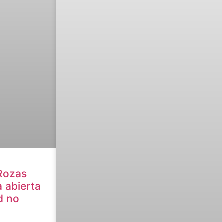
Rozas
a abierta
d no