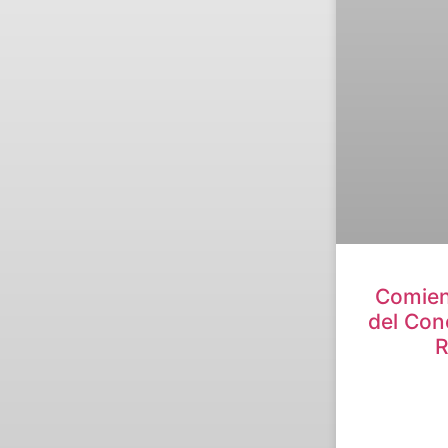
Comien
del Con
R